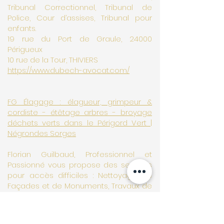
Tribunal Correctionnel, Tribunal de
Police, Cour d’assises, Tribunal pour
enfants.
19 rue du Port de Graule, 24000
Périgueux
10 rue de la Tour, THIVIERS
https://www.dubech-avocat.com/
FG Élagage : élagueur, grimpeur &
cordiste - étêtage arbres - broyage
déchets verts dans le Périgord Vert |
Négrondes Sorges
Florian Guilbaud, Professionnel et
Passionné vous propose des services
pour accès difficiles : Nettoyage de
Façades et de Monuments, Travaux de
petites Restaurations et de
Réparations, Nettoyage de silo à grains,
Travaux Spéciaux sur Cordes, Petits