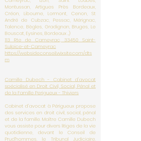
Cameyrac, Izon, Saint Loubès,
Montussan, Artigues Près Bordeaux,
Créon, Libourne, Lormont, Cenon, St
André de Cubzac, Pessac, Mérignac,
Talence, Bègles, Gradignan, Bruges, Le
Bouscat, Eysines, Bordeaux ...)
113 Rte de Cameyrac, 33450 Saint-
Sulpice-et-Cameyrac
https://websideconseil.wixsite.com/dts
m
Camille Dubech - Cabinet d'avocat
spécialisé en Droit Civil, Social, Pénal et
de la Famille Perigueux - Thiviers
Cabinet d'avocat à Périgueux propose
des services en droit civil, social, pénal
et de la famille. Maître Camille Dubech
vous assiste pour divers litiges de la vie
quotidienne, devant le Conseil de
Prud’hommes, le Tribunal Judiciaire,