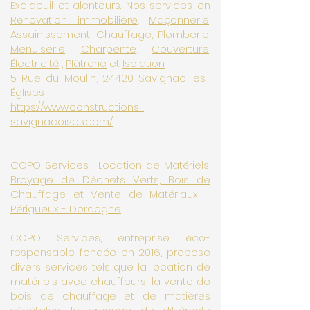
Excideuil et alentours. Nos services en
Rénovation immobilière
,
Maçonnerie
,
Assainissement
,
Chauffage
,
Plomberie
,
Menuiserie
,
Charpente
,
Couverture
,
Électricité
,
Plâtrerie
et
Isolation
.
5 Rue du Moulin, 24420 Savignac-les-
Églises
https://www.constructions-
savignacoises.com/
COPO Services : Location de Matériels,
Broyage de Déchets Verts, Bois de
Chauffage et Vente de Matériaux -
Périgueux - Dordogne
COPO Services, entreprise éco-
responsable fondée en 2016, propose
divers services tels que la location de
matériels avec chauffeurs, la vente de
bois de chauffage et de matières