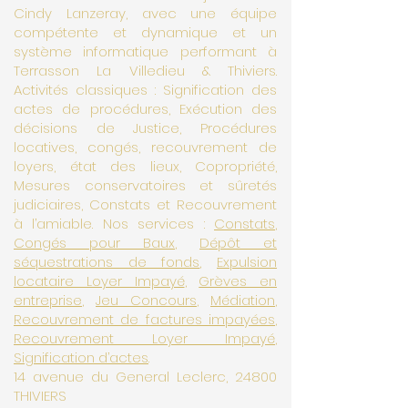
Cindy Lanzeray, avec une équipe
compétente et dynamique et un
système informatique performant à
Terrasson La Villedieu & Thiviers.
Activités classiques : Signification des
actes de procédures, Exécution des
décisions de Justice, Procédures
locatives, congés, recouvrement de
loyers, état des lieux, Copropriété,
Mesures conservatoires et sûretés
judiciaires, Constats et Recouvrement
à l’amiable. Nos services :
Constats
,
Congés pour Baux
,
Dépôt et
séquestrations de fonds
,
Expulsion
locataire Loyer Impayé
,
Grèves en
entreprise
,
Jeu Concours
,
Médiation
,
Recouvrement de factures impayées
,
Recouvrement Loyer Impayé
,
Signification d’actes
.
14 avenue du General Leclerc, 24800
THIVIERS