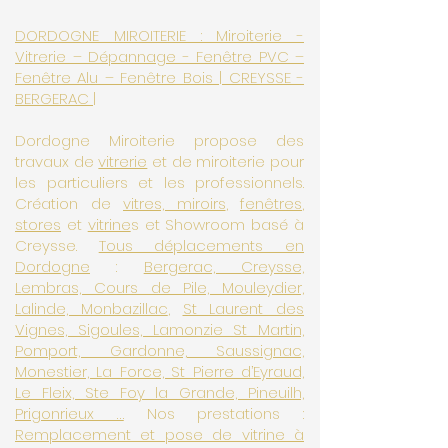
DORDOGNE MIROITERIE :​ Miroiterie -
Vitrerie – Dépannage - Fenêtre PVC –
Fenêtre Alu – Fenêtre Bois | ​CREYSSE -
BERGERAC |
Dordogne Miroiterie propose des
travaux de
vitrerie
et de miroiterie pour
les particuliers et les professionnels.
Création de
vitres, miroirs
,
fenêtres
,
stores
et
vitrine
s et Showroom basé à
Creysse.
Tous déplacements en
Dordogne
:
Bergerac, Creysse,
Lembras, Cours de Pile, Mouleydier,
Lalinde, Monbazillac
,
St Laurent des
Vignes, Sigoules, Lamonzie St Martin,
Pomport, Gardonne, Saussignac,
Monestier, La Force, St Pierre d’Eyraud,
Le Fleix, Ste Foy la Grande, Pineuilh,
Prigonrieux …
Nos prestations :
Remplacement et pose de vitrine à