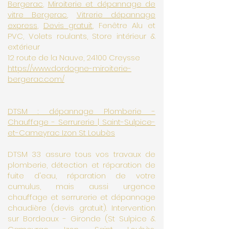
Bergerac
,
Miroiterie et dépannage de
vitre Bergerac
,
Vitrerie dépannage
express
,
Devis gratuit
, Fenêtre Alu et
PVC, Volets roulants, Store intérieur &
extérieur
​12 route de la Nauve, 24100 Creysse
https://www.dordogne-miroiterie-
bergerac.com/
DTSM : dépannage Plomberie -
Chauffage - Serrurerie | Saint-Sulpice-
et-Cameyrac Izon St Loubès
DTSM 33 assure tous vos travaux de
plomberie, détection et réparation de
fuite d'eau, réparation de votre
cumulus, mais aussi urgence
chauffage et serrurerie et dépannage
chaudière (devis gratuit). Intervention
sur Bordeaux - Gironde (St Sulpice &