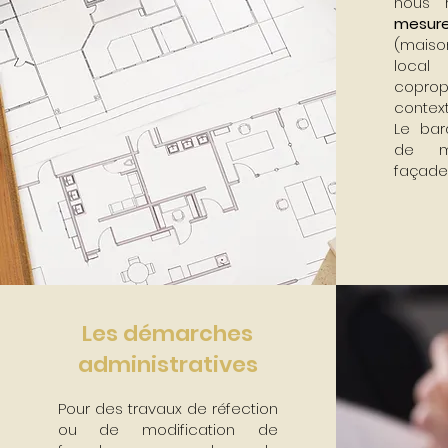
nous r
mesur
(maiso
local 
copropr
context
Le bar
de m
façade
Les démarches
administratives
Pour des travaux de réfection
ou de modification de