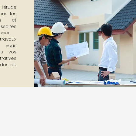
 l’étude
sons les
es et
ssaires
sier.
travaux
s vous
ns vos
ratives
aides de