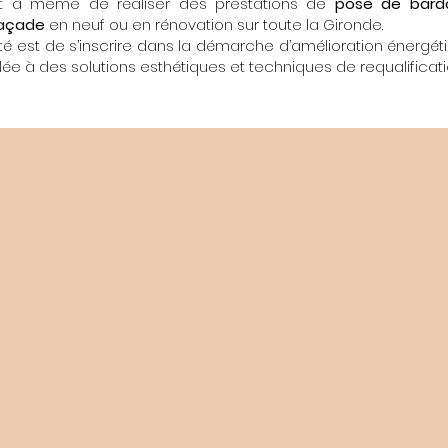
 à même de réaliser des prestations de
pose de bard
façade
en neuf ou en rénovation sur toute la Gironde.
été est de s’inscrire dans la démarche d’amélioration énergé
uplée à des solutions esthétiques et techniques de requalifica