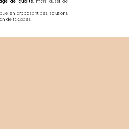
age de qualité
, mais aussi de
tique en proposant des solutions
tion de façades.