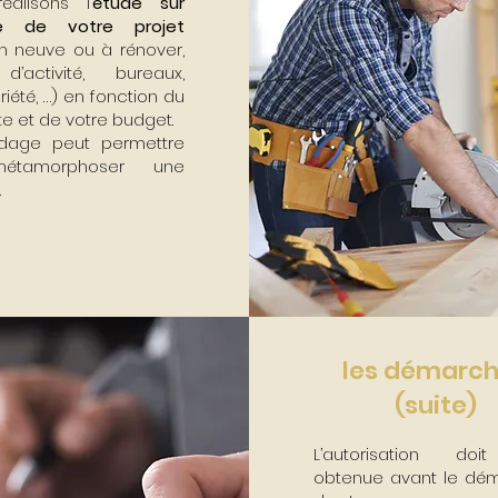
éalisons l’
étude sur
e de votre projet
n neuve ou à rénover,
d’activité, bureaux,
iété, …) en fonction du
e et de votre budget.
dage peut permettre
étamorphoser une
.
les démarc
(suite)
L’autorisation doi
obtenue avant le dé