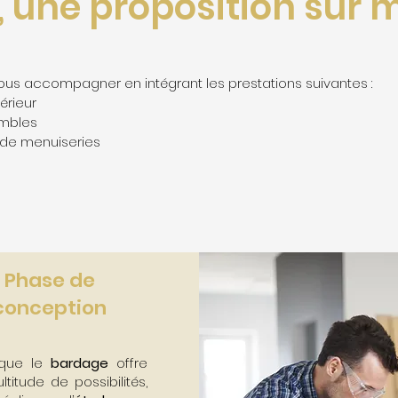
, une proposition sur 
us accompagner en intégrant les prestations suivantes :
térieur
ombles
de menuiseries
Phase de
conception
 que le
bardage
offre
titude de possibilités,